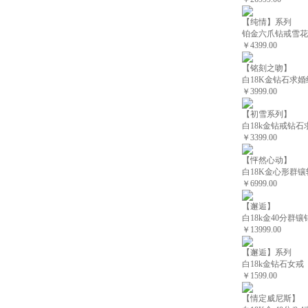
【纯情】系列
铂金六爪钻戒雪花
￥4399.00
【铭刻之吻】
白18K金钻石求
￥3999.00
【初雪系列】
白18k金钻戒钻石
￥3399.00
【怦然心动】
白18K金心形群
￥6999.00
【邂逅】
白18k金40分群
￥13999.00
【邂逅】系列
白18k金钻石女戒
￥1599.00
【情定威尼斯】