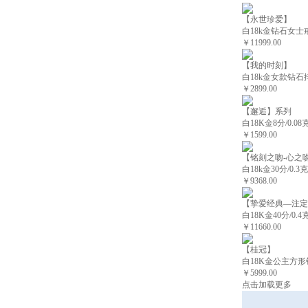
【永世珍爱】
白18k金钻石女士
￥11999.00
【我的时刻】
白18k金女款钻石
￥2899.00
【邂逅】系列
白18K金8分/0.
￥1599.00
【铭刻之吻-心之
白18k金30分/0.
￥9368.00
【挚爱经典—注定
白18K金40分/0.
￥11660.00
【桂冠】
白18K金公主方
￥5999.00
点击加载更多