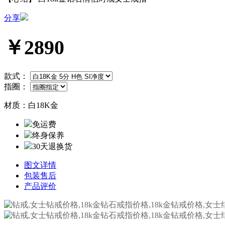
分享
￥2890
款式：
指圈：
材质：
白18K金
免运费
终身保养
30天退换货
图文详情
包装售后
产品评价