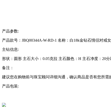
产品参数:
产品款号：JBQ00344A-W-RD-1
名称：白18k金钻石情侣对戒
主钻信息:
形状：
圆形
主石大小：
0.05克拉
主石颜色：
H
主石净度：
20
备注：
建议您在购物前与珠宝顾问详细沟通，确认商品是否有您所需
产品包装: