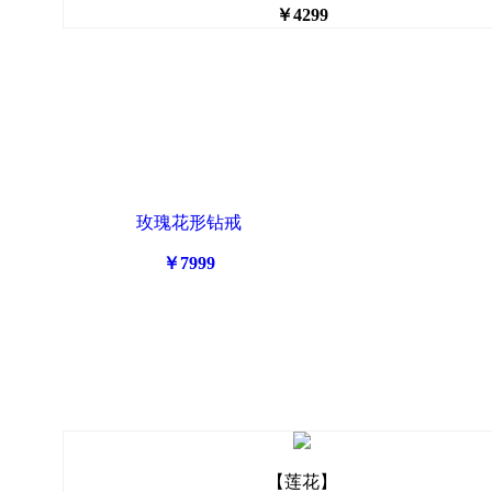
￥4299
玫瑰花形钻戒
￥7999
【莲花】