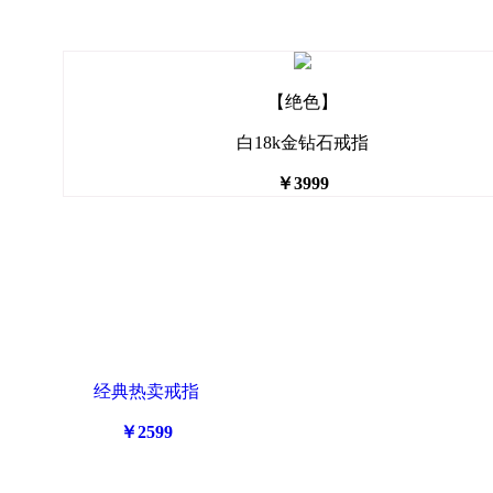
【绝色】
白18k金钻石戒指
￥3999
经典热卖戒指
￥2599