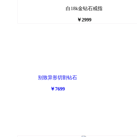
白18k金钻石戒指
￥2999
别致异形切割钻石
￥7699