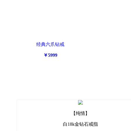
经典六爪钻戒
￥5999
【纯情】
白18k金钻石戒指