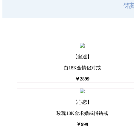
铭
【邂逅】
白18K金情侣对戒
￥2899
【心恋】
玫瑰18K金求婚戒指钻戒
￥999