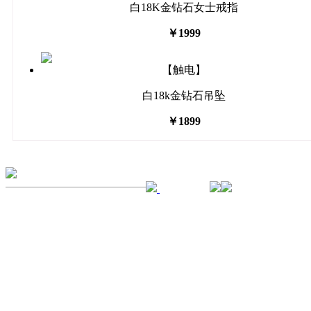
白18K金钻石女士戒指
￥1999
【触电】
白18k金钻石吊坠
￥1899