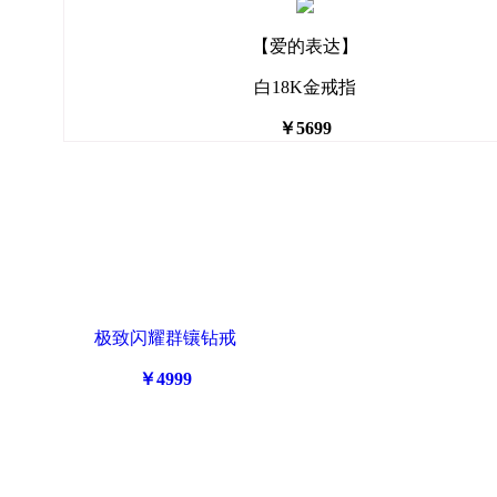
【爱的表达】
白18K金戒指
￥5699
极致闪耀群镶钻戒
￥4999