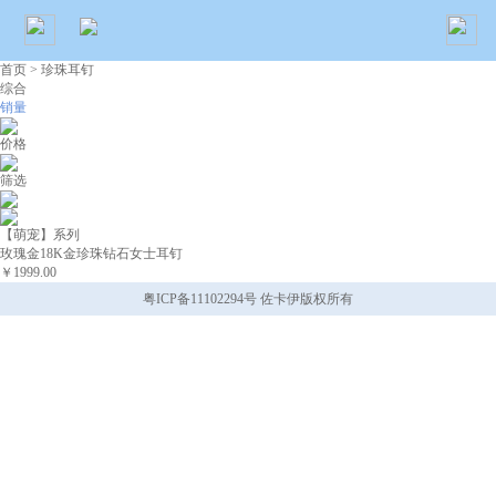
首页
> 珍珠耳钉
综合
销量
价格
筛选
【萌宠】系列
玫瑰金18K金珍珠钻石女士耳钉
￥1999.00
粤ICP备11102294号 佐卡伊版权所有