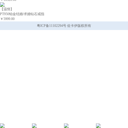
【温情】
PT950铂金结婚/求婚钻石戒指
￥5999.00
粤ICP备11102294号 佐卡伊版权所有