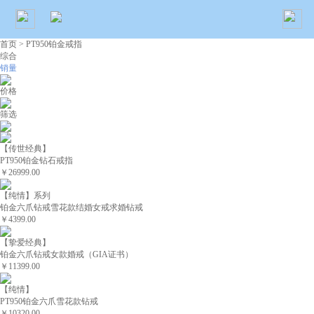
首页
> PT950铂金戒指
综合
销量
价格
筛选
【传世经典】
PT950铂金钻石戒指
￥26999.00
【纯情】系列
铂金六爪钻戒雪花款结婚女戒求婚钻戒
￥4399.00
【挚爱经典】
铂金六爪钻戒女款婚戒（GIA证书）
￥11399.00
【纯情】
PT950铂金六爪雪花款钻戒
￥10320.00