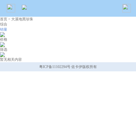
首页
> 大溪地黑珍珠
综合
销量
价格
筛选
暂无相关内容
粤ICP备11102294号 佐卡伊版权所有