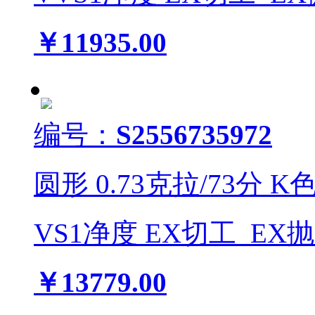
￥11935.00
编号：
S2556735972
圆形
0.73
克拉/
73
分
K
VS1
净度
EX
切工
EX
￥13779.00