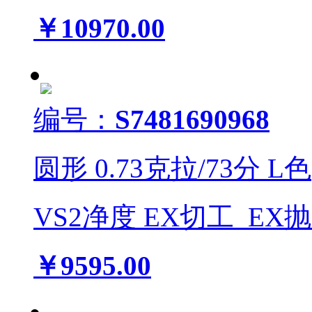
￥10970.00
编号：
S7481690968
圆形
0.73
克拉/
73
分
L
色
VS2
净度
EX
切工
EX
￥9595.00