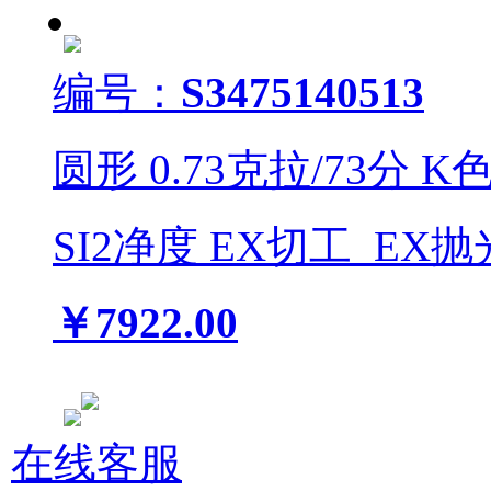
编号：
S3475140513
圆形
0.73
克拉/
73
分
K
SI2
净度
EX
切工
EX
抛
￥7922.00
在线客服