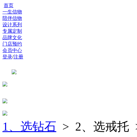
首页
一生信物
陪伴信物
设计系列
专属定制
品牌文化
门店预约
会员中心
登录
/
注册
1、选钻石
> 2、选戒托 