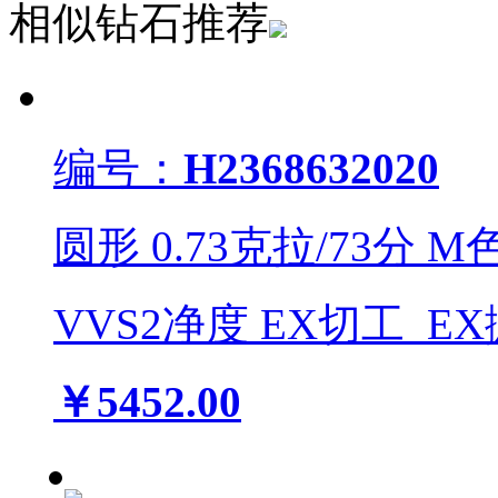
相似钻石推荐
编号：
H2368632020
圆形
0.73
克拉/
73
分
M
VVS2
净度
EX
切工
EX
￥5452.00