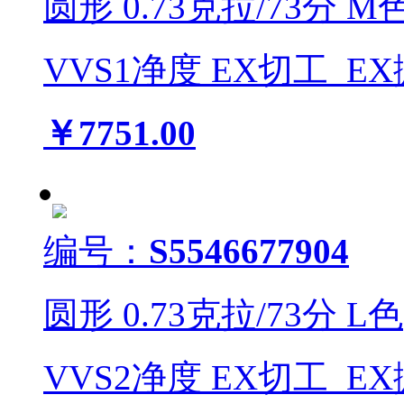
圆形
0.73
克拉/
73
分
M
VVS1
净度
EX
切工
EX
￥7751.00
编号：
S5546677904
圆形
0.73
克拉/
73
分
L
色
VVS2
净度
EX
切工
EX