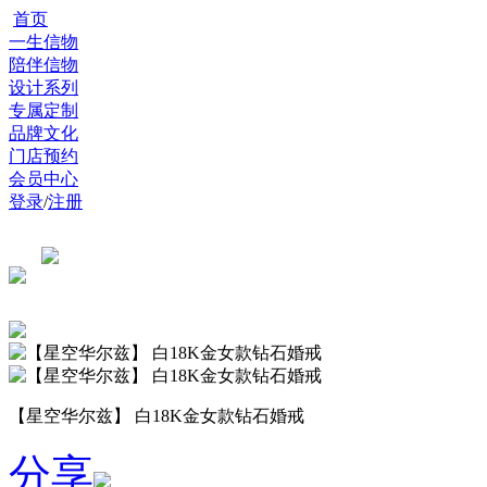
首页
一生信物
陪伴信物
设计系列
专属定制
品牌文化
门店预约
会员中心
登录
/
注册
【星空华尔兹】 白18K金女款钻石婚戒
分享