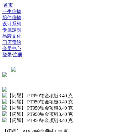
首页
一生信物
陪伴信物
设计系列
专属定制
品牌文化
门店预约
会员中心
登录
/
注册
【闪耀】 PT950铂金项链3.40 克