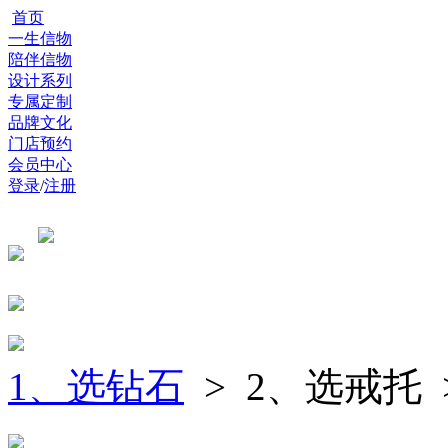
首页
一生信物
陪伴信物
设计系列
专属定制
品牌文化
门店预约
会员中心
登录
/
注册
1、选钻石
> 2、选戒托 